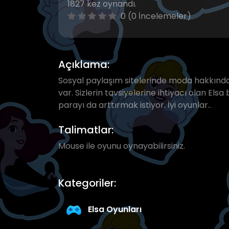
1827 kez oynandı.
0 (0 İncelemeler)
Açıklama:
Sosyal paylaşım sitelerinde moda hakkında p
var. Sizlerin tavsiyelerine ihtiyacı olan E
parayı da arttırmak istiyor. İyi oyunlar..
Talimatlar:
Mouse ile oyunu oynayabilirsiniz.
Kategoriler:
Elsa Oyunları