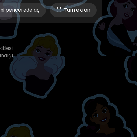
ni pencerede aç
Tam ekran
itlesi
andığı