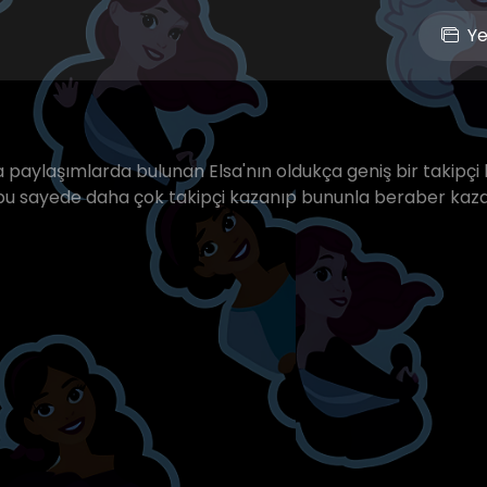
Ye
aylaşımlarda bulunan Elsa'nın oldukça geniş bir takipçi k
lsa bu sayede daha çok takipçi kazanıp bununla beraber kaz